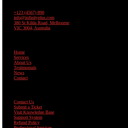
Lorem ipsum dolor sit amet, consectetur adipiscing elit, sed do eiusm
+123 (4567) 890
info@infinityplus.com
380 St Kilda Road, Melbourne
VIC 3004, Australia
Links
Home
Services
About Us
Testimonials
News
Contact
Support
Contact Us
Submit a Ticket
Visit Knowledge Base
Support System
Refund Policy
Professional Services