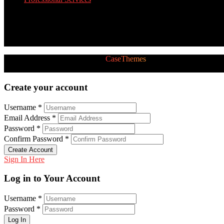
Twitter Feed
[custom-twitter-feeds]
2026 © All Rights Reserved by
CaseThemes
Follow us:
Create your account
Username *
Email Address *
Password *
Confirm Password *
Create Account
Sign In Here
Log in to Your Account
Username *
Password *
Log In