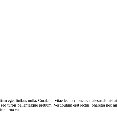
am eget finibus nulla. Curabitur vitae lectus rhoncus, malesuada nisi at
t sed turpis pellentesque pretium. Vestibulum erat lectus, pharetra nec
tae urna est.