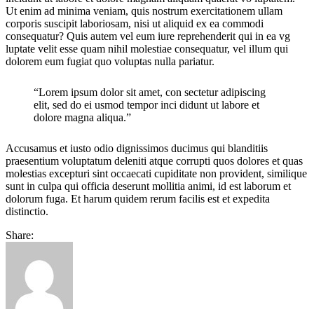
Ut enim ad minima veniam, quis nostrum exercitationem ullam
corporis suscipit laboriosam, nisi ut aliquid ex ea commodi
consequatur? Quis autem vel eum iure reprehenderit qui in ea vg
luptate velit esse quam nihil molestiae consequatur, vel illum qui
dolorem eum fugiat quo voluptas nulla pariatur.
“Lorem ipsum dolor sit amet, con sectetur adipiscing
elit, sed do ei usmod tempor inci didunt ut labore et
dolore magna aliqua.”
Accusamus et iusto odio dignissimos ducimus qui blanditiis
praesentium voluptatum deleniti atque corrupti quos dolores et quas
molestias excepturi sint occaecati cupiditate non provident, similique
sunt in culpa qui officia deserunt mollitia animi, id est laborum et
dolorum fuga. Et harum quidem rerum facilis est et expedita
distinctio.
Share: