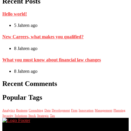
Recent Posts
Hello world!
5 Jahren ago
New Careers, what makes you qualified?
8 Jahren ago
What you must know about financial law changes
8 Jahren ago
Recent Comments
Popular Tags
Analytics
Business
Consulting
Data
Development
Firm
Innovation
Management
Planning
Security
Solutions
Stock
Strategic
Tax
Lorem ipsum dolor sit amet, consectetur adipiscing elit, sed do