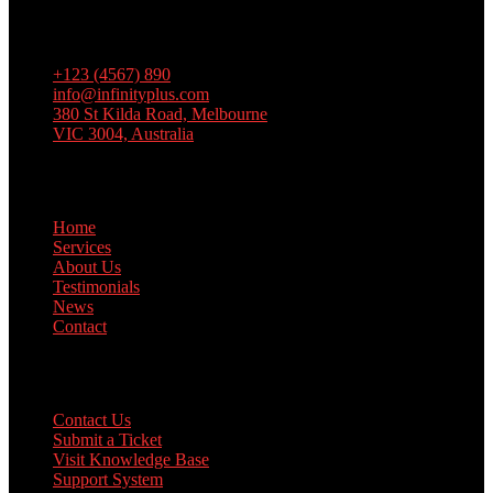
eiusmod tempor incididunt ut labore et dolore magna aliqua. Ut
enim ad minim veniam, quis nostrud exercitation
+123 (4567) 890
info@infinityplus.com
380 St Kilda Road, Melbourne
VIC 3004, Australia
Links
Home
Services
About Us
Testimonials
News
Contact
Support
Contact Us
Submit a Ticket
Visit Knowledge Base
Support System