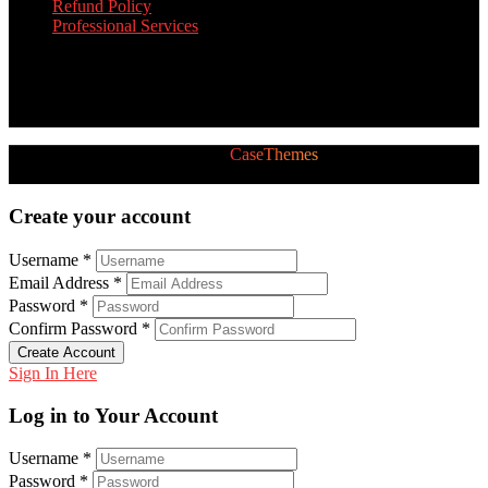
Refund Policy
Professional Services
Twitter Feed
[custom-twitter-feeds]
2026 © All Rights Reserved by
CaseThemes
Follow us:
Create your account
Username *
Email Address *
Password *
Confirm Password *
Create Account
Sign In Here
Log in to Your Account
Username *
Password *