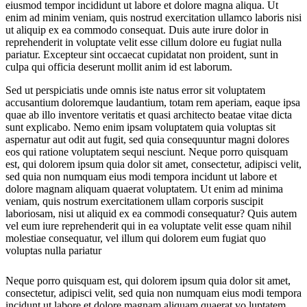
eiusmod tempor incididunt ut labore et dolore magna aliqua. Ut
enim ad minim veniam, quis nostrud exercitation ullamco laboris nisi
ut aliquip ex ea commodo consequat. Duis aute irure dolor in
reprehenderit in voluptate velit esse cillum dolore eu fugiat nulla
pariatur. Excepteur sint occaecat cupidatat non proident, sunt in
culpa qui officia deserunt mollit anim id est laborum.
Sed ut perspiciatis unde omnis iste natus error sit voluptatem
accusantium doloremque laudantium, totam rem aperiam, eaque ipsa
quae ab illo inventore veritatis et quasi architecto beatae vitae dicta
sunt explicabo. Nemo enim ipsam voluptatem quia voluptas sit
aspernatur aut odit aut fugit, sed quia consequuntur magni dolores
eos qui ratione voluptatem sequi nesciunt. Neque porro quisquam
est, qui dolorem ipsum quia dolor sit amet, consectetur, adipisci velit,
sed quia non numquam eius modi tempora incidunt ut labore et
dolore magnam aliquam quaerat voluptatem. Ut enim ad minima
veniam, quis nostrum exercitationem ullam corporis suscipit
laboriosam, nisi ut aliquid ex ea commodi consequatur? Quis autem
vel eum iure reprehenderit qui in ea voluptate velit esse quam nihil
molestiae consequatur, vel illum qui dolorem eum fugiat quo
voluptas nulla pariatur
Neque porro quisquam est, qui dolorem ipsum quia dolor sit amet,
consectetur, adipisci velit, sed quia non numquam eius modi tempora
incidunt ut labore et dolore magnam aliquam quaerat vo luptatem.